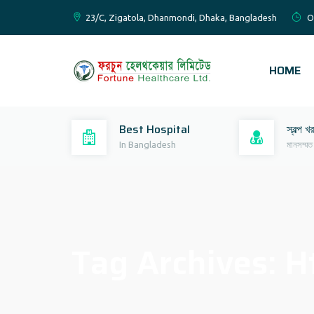
23/C, Zigatola, Dhanmondi, Dhaka, Bangladesh
O
HOME
Best Hospital
স্বল্প খ
In Bangladesh
মানসম্মত
Tag Archives:
H